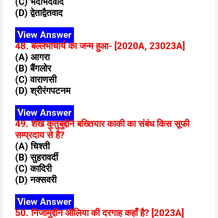
(C) भेदाभेदवाद
(D) द्वेताद्वैतवाद
View Answer
48. बल्लभाचार्य का जन्म हुआ- [2020A, 23023A]
(A) आगरा
(B) बैंगलोर
(C) वाराणसी
(D) श्रीरंगपटनम
View Answer
49. शेख कुतुबुद्दीन बख्तियार काकी का संबंध किस सूफी
सम्प्रदाय से है?
(A) चिश्ती
(B) सुहरावर्दी
(C) कादिरी
(D) नक्सवरी
View Answer
50. निजामुद्दीन औलिया की दरगाह कहाँ है? [2023A]