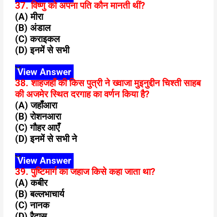
37. विष्णु को अपना पति कौन मानती थीं?
(A) मीरा
(B) अंडाल
(C) कराइकल
(D) इनमें से सभी
View Answer
38. शाहजहाँ की किस पुत्री ने ख्वाजा मुइनुद्दीन चिश्ती साहब
की अजमेर स्थित दरगाह का वर्णन किया है?
(A) जहाँआरा
(B) रोशनआरा
(C) गौहर आएँ
(D) इनमें से सभी ने
View Answer
39. पुष्टिमार्ग का जहाज किसे कहा जाता था?
(A) कबीर
(B) बल्लभाचार्य
(C) नानक
(D) रैदास