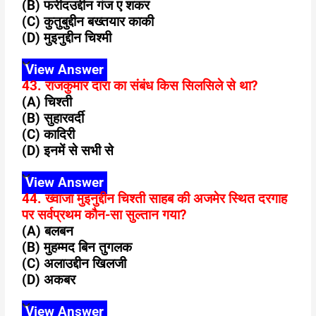
(B) फरीदउद्दीन गंज ए शकर
(C) कुतुबुद्दीन बख्तयार काकी
(D) मुइनुद्दीन चिश्मी
View Answer
43. राजकुमार दारा का संबंध किस सिलसिले से था?
(A) चिश्ती
(B) सुहारवर्दी
(C) कादिरी
(D) इनमें से सभी से
View Answer
44. ख्वाजा मुइनुद्दीन चिश्ती साहब की अजमेर स्थित दरगाह
पर सर्वप्रथम कौन-सा सुल्तान गया?
(A) बलबन
(B) मुहम्मद बिन तुगलक
(C) अलाउद्दीन खिलजी
(D) अकबर
View Answer