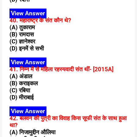
View Answer
40. महाराष्ट्र के संत कौन थे?
(A) तुकाराम
(B) रामदास
(C) ज्ञानेश्वर
(D) इनमें से सभी
View Answer
41. निम्न में से महिला रहस्यवादी संत थीं- [2015A]
(A) अंडाल
(B) कराइकल
(C) रबिया
(D) मीराबाई
View Answer
42. बलवन की पुत्री का विवाह किस सूफी संत के साथ हुआ
था?
(A) निजामुद्दीन औलिया