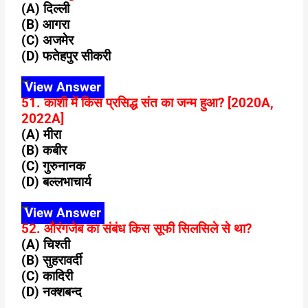
(A) दिल्ली
(B) आगरा
(C) अजमेर
(D) फतेहपुर सीकरी
View Answer
51. काशी में किस प्रसिद्ध संत का जन्म हुआ? [2020A,
2022A]
(A) मीरा
(B) कबीर
(C) गुरुनानक
(D) बल्लभाचार्य
View Answer
52. औरंगजेब का संबंध किस सूफी सिलसिले से था?
(A) चिश्ती
(B) सुहरावर्दी
(C) कादिरी
(D) नक्शबन्द