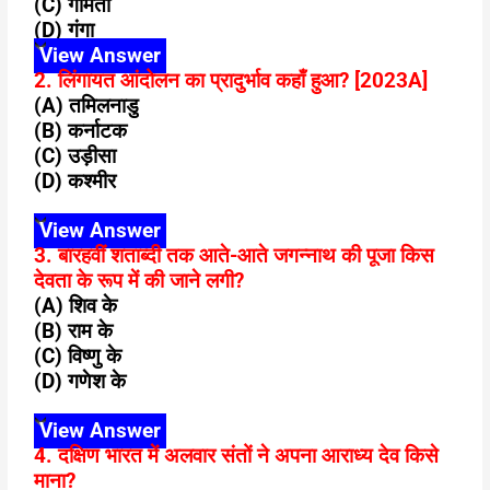
(C) गोमती
(D) गंगा
View Answer
2. लिंगायत आंदोलन का प्रादुर्भाव कहाँ हुआ? [2023A]
(A) तमिलनाडु
(B) कर्नाटक
(C) उड़ीसा
(D) कश्मीर
View Answer
3. बारहवीं शताब्दी तक आते-आते जगन्नाथ की पूजा किस
देवता के रूप में की जाने लगी?
(A) शिव के
(B) राम के
(C) विष्णु के
(D) गणेश के
View Answer
4. दक्षिण भारत में अलवार संतों ने अपना आराध्य देव किसे
माना?