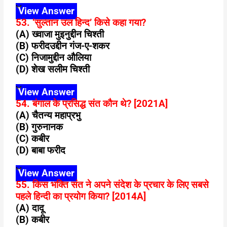
View Answer
53. ‘सुल्तान उल हिन्द’ किसे कहा गया?
(A) ख्वाजा मुइनुद्दीन चिश्ती
(B) फरीदउद्दीन गंज-ए-शकर
(C) निजामुद्दीन औलिया
(D) शेख सलीम चिश्ती
View Answer
54. बंगाल के प्रसिद्ध संत कौन थे? [2021A]
(A) चैतन्य महाप्रभु
(B) गुरुनानक
(C) कबीर
(D) बाबा फरीद
View Answer
55. किस भक्ति संत ने अपने संदेश के प्रचार के लिए सबसे
पहले हिन्दी का प्रयोग किया? [2014A]
(A) दादू
(B) कबीर