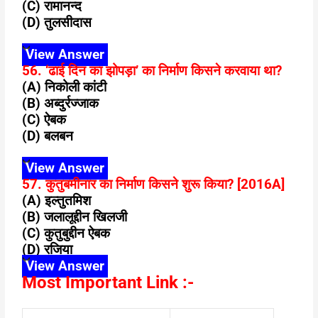
(C) रामानन्द
(D) तुलसीदास
View Answer
56. ‘ढाई दिन का झोपड़ा’ का निर्माण किसने करवाया था?
(A) निकोली कांटी
(B) अब्दुर्रज्जाक
(C) ऐबक
(D) बलबन
View Answer
57. कुतुबमीनार का निर्माण किसने शुरू किया? [2016A]
(A) इल्तुतमिश
(B) जलालूद्दीन खिलजी
(C) कुतुबुद्दीन ऐबक
(D) रजिया
View Answer
Most Important Link :-