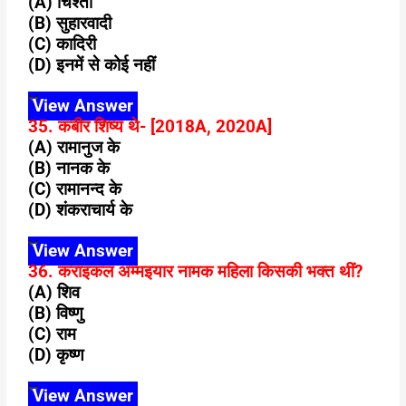
(A) चिश्ती
(B) सुहारवादी
(C) कादिरी
(D) इनमें से कोई नहीं
View Answer
35. कबीर शिष्य थे- [2018A, 2020A]
(A) रामानुज के
(B) नानक के
(C) रामानन्द के
(D) शंकराचार्य के
View Answer
36. कराइकल अम्मइयार नामक महिला किसकी भक्त थीं?
(A) शिव
(B) विष्णु
(C) राम
(D) कृष्ण
View Answer