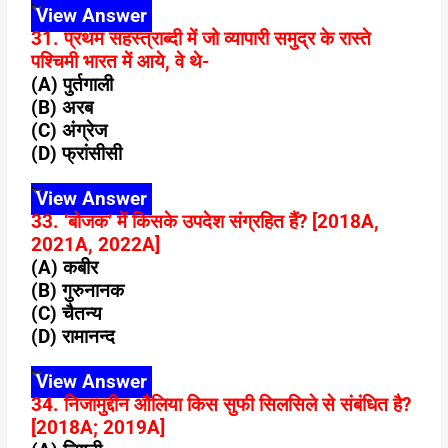
View Answer
31. प्रथम सहस्त्राब्दी में जो व्यापारी समुद्र के रास्ते
पश्चिमी भारत में आये, वे थे-
(A) पुर्तगाली
(B) अरब
(C) अंग्रेज
(D) फ्रांसीसी
View Answer
33. ‘बोजक’ में किसके उपदेश संग्रहित हैं? [2018A,
2021A, 2022A]
(A) कबीर
(B) गुरुनानक
(C) चैतन्य
(D) रामानन्द
View Answer
34. निजामुद्दीन औलिया किस सुफी सिलसिले से संबंधित है?
[2018A; 2019A]