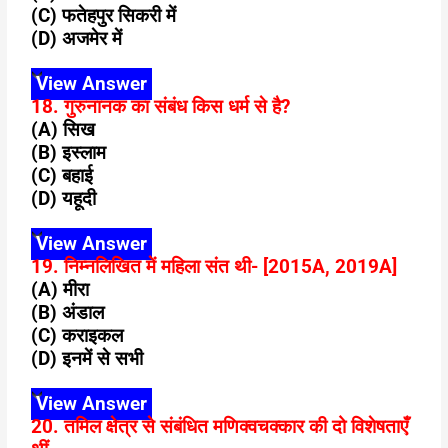
(C) फतेहपुर सिकरी में
(D) अजमेर में
View Answer
18. गुरुनानक का संबंध किस धर्म से है?
(A) सिख
(B) इस्लाम
(C) बहाई
(D) यहूदी
View Answer
19. निम्नलिखित में महिला संत थी- [2015A, 2019A]
(A) मीरा
(B) अंडाल
(C) कराइकल
(D) इनमें से सभी
View Answer
20. तमिल क्षेत्र से संबंधित मणिक्वचक्कार की दो विशेषताएँ