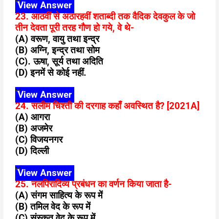
View Answer
23. आठवीं से अठारहवीं शताब्दी तक वैदिक देवकुल के जो
तीन देवता पूरी तरह गौण हो गये, वे थे-
(A) वरूण, वायु तथा इन्द्र
(B) अग्नि, इन्द्र तथा सोम
(C). ऊषा, सूर्य तथा अदिति
(D) इनमें से कोई नहीं.
View Answer
24. सलीम चिश्ती की दरगाह कहाँ अवस्थित है? [2021A]
(A) आगरा
(B) अजमेर
(C) विजयनगर
(D) दिल्ली
View Answer
25. नलपिरादिव्य प्रबंधन का वर्णन किया जाता है-
(A) संगम साहित्य के रूप में
(B) तमिल वेद के रूप में
(C) संस्कृत वेद के रूप में