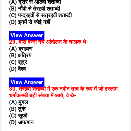
(A) दूसरे से आठवीं शताब्दी
(B) नौंवी से तेरहवीं शताब्दी
(C) पन्द्रहवीं से सत्रहवीं शताब्दी
(D) इनमें से कोई नहीं
View Answer
29. बास वन्ना नये आंदोलन के चालक थे-
(A) ब्राह्मण
(B) क्षत्रिय
(C) शूद्र
(D) वैश्व
View Answer
30. तेरहवीं शताब्दी में एक नवीन तत्व के रूप में जो इस्लाम
धर्मावलम्बी बड़ी संख्या में आये, वे थे-
(A) मुगल
(B) तुर्क
(C) सूफी
(D) अफगान