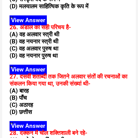
(D) मलयालम साहित्यिक कृति के रूप में
View Answer
26. अंडाल का सही परिचय है-
(A) वह अलवार स्त्री थी
(B) वह नयनार स्त्री थी
(C) वह अलवार पुरुष था
(D) वह नयनार पुरुष था
View Answer
27. दसवीं शताब्दी तक जितने अलवार संतों की रचनाओं का
संकलन किया गया था, उनकी संख्यां थी-
(A) बारह
(B) पाँच
(C) अठारह
(D) छत्तीस
View Answer
28. दक्कन में चोल शक्तिशाली बने रहे-