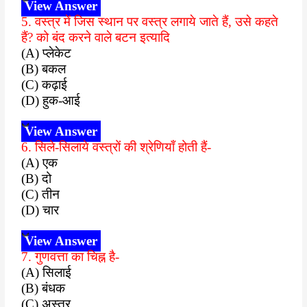
View Answer
5. वस्त्र में जिस स्थान पर वस्त्र लगाये जाते हैं, उसे कहते
हैं? को बंद करने वाले बटन इत्यादि
(A) प्लेकेट
(B) बकल
(C) कढ़ाई
(D) हुक-आई
View Answer
6. सिले-सिलाये वस्त्रों की श्रेणियाँ होती हैं-
(A) एक
(B) दो
(C) तीन
(D) चार
View Answer
7. गुणवत्ता का चिह्न है-
(A) सिलाई
(B) बंधक
(C) अस्तर