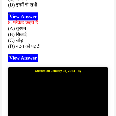
(D) इनमें से सभी
View Answer
8. प्लैकेट कहते हैं-
(A) तुरपन
(B) सिलाई
(C) जोड़
(D) बटन की पट्टी
View Answer
Created on
January 04, 2024
By