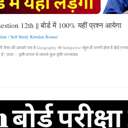
on 12th || बोर्ड में 100% यहीं प्रश्न आयेगा
date
/
Self Study Kundan Kumar
सा की आपको पता है Geography का Subjective बहुत ही जरुरी होता है बोर्ड एग्जाम 
 उत्तर :- कृषि घनत्व से तात्पर्य कुल कृषि जनसंख्या