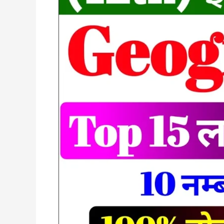
Question
12th
||
बोर्ड
में
100%
यहीं
प्रश्न
आयेगा