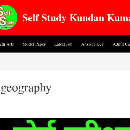
Self Study Kundan Kum
2th Arts
Model Paper
Latest Job
Answer Key
Admit Ca
:
geography