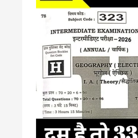
Test
12th
||
बोर्ड
में
100%
यहीं
टेस्ट
से
प्रश्न
आयेगा