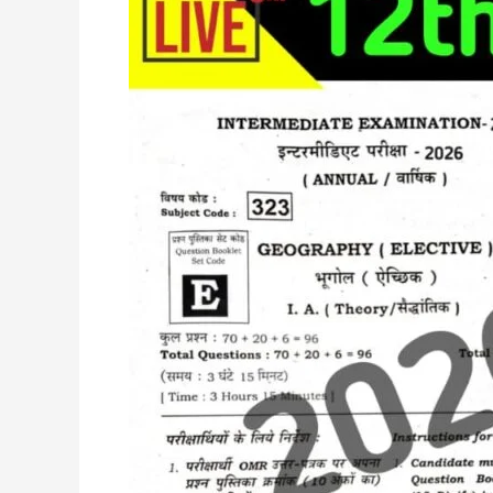
february
Mvvi
Subjective
Question
Class
12th
||
बोर्ड
में
100%
यहीं
प्रश्न
आयेगा