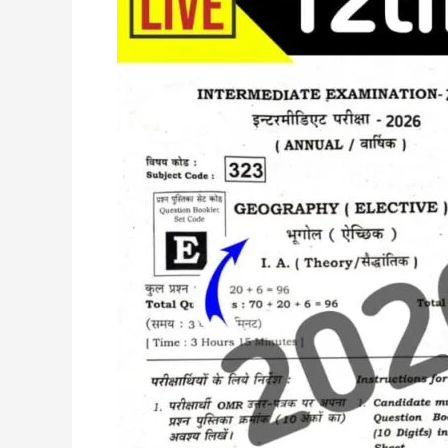
Viral
Paper
Class
12
||
100%
अभी-
अभी
हुआ
वायरल
पेपर