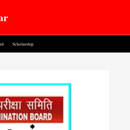
ar
rd
Scholarship