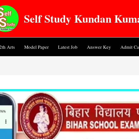
Self Study Kundan Kum
2th Arts
Model Paper
Latest Job
Answer Key
Admit Ca