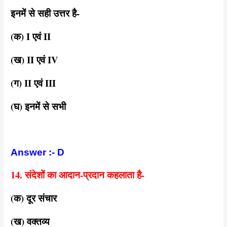
इनमें से सही उत्तर है-
(क) I एवं II
(ख) II एवं IV
(ग) II एवं III
(घ) इनमें से सभी
Answer :- D
14. संदेशों का आदान-प्रदान कहलाता है-
(क) दूर संचार
(ख) वक्तव्य