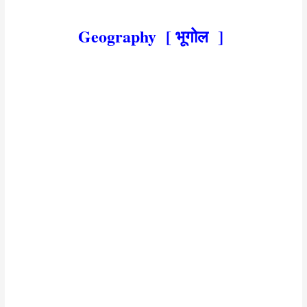
geography objective question in hindi 25
Geography [ भूगोल ]