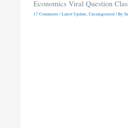
Economics Viral Question Class 12
17 Comments
/
Latest Update
,
Uncategorized
/ By
S