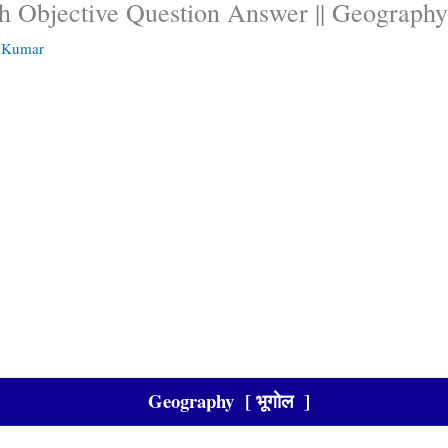
h Objective Question Answer || Geography
n Kumar
Geography [ भूगोल ]