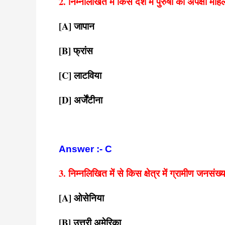
2. निम्नलिखित में किस देश में पुरुषों की अपेक्षा 
[A] जापान
[B] फ्रांस
[C] लाटविया
[D] अर्जेंटीना
Answer :- C
3. निम्नलिखित में से किस क्षेत्र में ग्रामीण जनस
[A] ओसेनिया
[B] उत्तरी अमेरिका