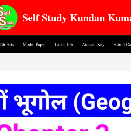
Self Study Kundan Kum
2th Arts
Model Paper
Latest Job
Answer Key
Admit Ca