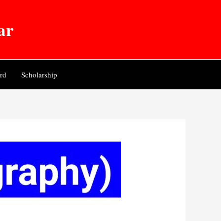
ar
rd
Scholarship