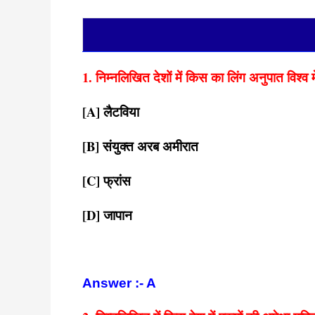
1. निम्नलिखित देशों में किस का लिंग अनुपात विश्व मे
[A] लैटविया
[B] संयुक्त अरब अमीरात
[C] फ्रांस
[D] जापान
Answer :- A