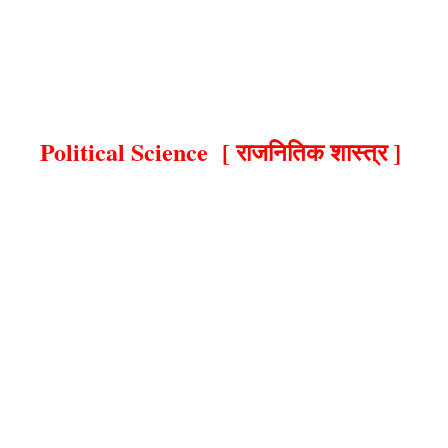
ce model paper 2023,political science important objective question for class 12,political science class 12 
ass 12 political science chapter 7 important questions,class 12 political science,class 12 political scienc
7 objective question,political science class 12 objective question answer,class 12th political science chap
s 12 political science objective question 2023,political science class 12 chapter 7,class 12th political sci
Political Science [ राजनितिक शास्त्र ]