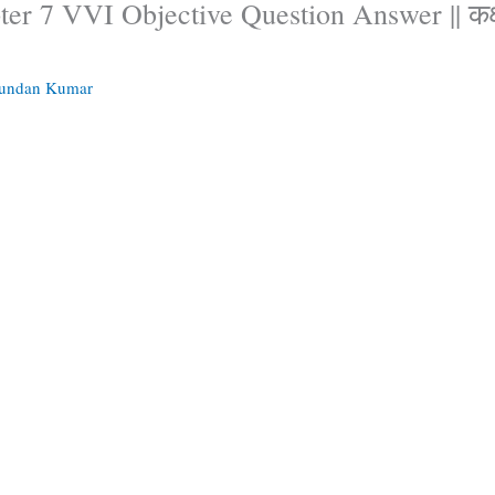
ter 7 VVI Objective Question Answer || कक्ष
Kundan Kumar
ective question 2023,political science objective question class 12th,political science class 12 vvi question