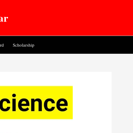
ar
rd
Scholarship