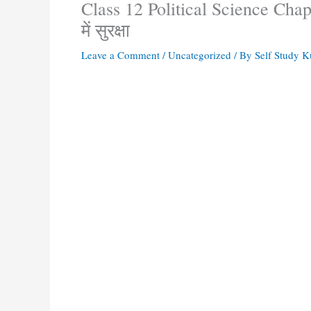
Class 12 Political Science Chap
में सुरक्षा
Leave a Comment
/
Uncategorized
/ By
Self Study 
class 12th political science vvi subjective question,12th political science obj