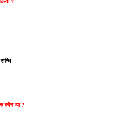
 किया ?
र सन्धि
ावक कौन था ?