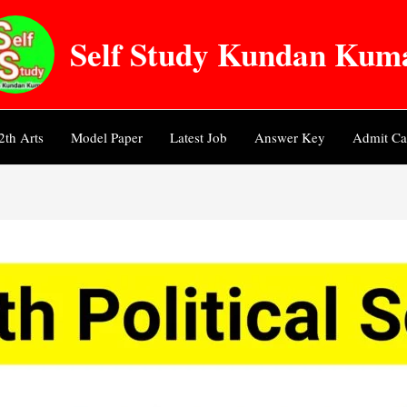
Self Study Kundan Kum
2th Arts
Model Paper
Latest Job
Answer Key
Admit Ca