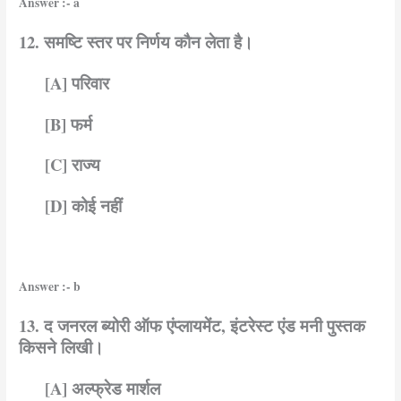
Answer :- a
12. समष्टि स्तर पर निर्णय कौन लेता है।
[A] परिवार
[B] फर्म
[C] राज्य
[D] कोई नहीं
Answer :- b
13. द जनरल ब्योरी ऑफ एंप्लायमेंट, इंटरेस्ट एंड मनी पुस्तक
किसने लिखी।
[A] अल्फ्रेड मार्शल