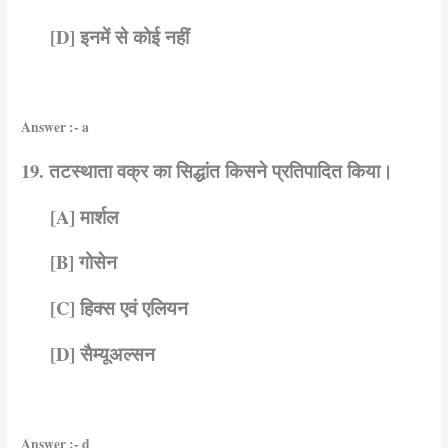
[D] इनमें से कोई नहीं
Answer :- a
19. तटस्थाता वक्र का सिद्धांत किसने प्रतिपादित किया।
[A] मार्शल
[B] गोसेन
[C] हिक्स एवं एलियन
[D] सैम्यूअल्सन
Answer :- d