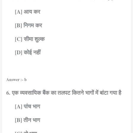
[A] आय कर
[B] निगम कर
[C] सीमा शुल्क
[D] कोई नहीं
Answer :- b
6. एक व्यवसायिक बैंक का तलपट कितने भागों में बांटा गया है
[A] पांच भाग
[B] तीन भाग