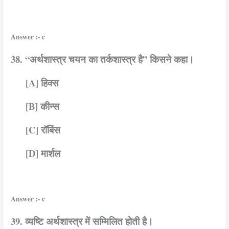
Answer :- c
38. “अर्थशास्त्र चयन का तर्कशास्त्र है” किसने कहा।
[A] हिक्स
[B] कीन्स
[C] रॉबिंस
[D] मार्शल
Answer :- c
39. व्यष्टि अर्थशास्त्र में सम्मिलित होती है।