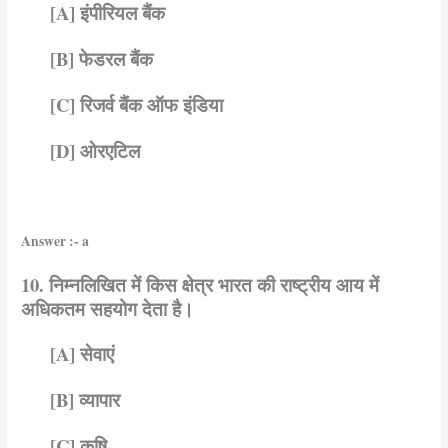
[A] इंपीरियल बैंक
[B] फेडरल बैंक
[C] रिजर्व बैंक ऑफ इंडिया
[D] ओरएटिल
Answer :- a
10. निम्नलिखित में किस क्षेत्र भारत की राष्ट्रीय आय में
अधिकतम सहयोग देता है।
[A] सेवाएं
[B] व्यापार
[C] कृषि