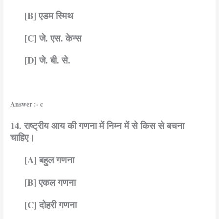
[B] एडम स्मिथ
[C] जे. एस. केन्स
[D] जे. बी. से.
Answer :- c
14. राष्ट्रीय आय की गणना में निम्न में से किस से बचना
चाहिए।
[A] बहुल गणना
[B] एकल गणना
[C] दोहरी गणना