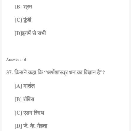
[B] श्रम
[C] पूंजी
[D]इनमें से सभी
Answer :- d
37. किसने कहा कि “अर्थशास्त्र धन का विज्ञान है”?
[A] मार्शल
[B] रॉबिंस
[C] एडम स्मिथ
[D] जे. के. मेहता