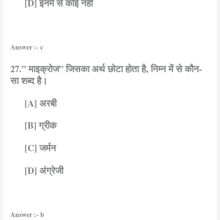
[D] इनमें से कोई नहीं
Answer :- c
27.” माइक्रोज” जिसका अर्थ छोटा होता है, निम्न में से कौन-
सा शब्द है।
[A] अरबी
[B] ग्रीक
[C] जर्मन
[D] अंग्रेजी
Answer :- b