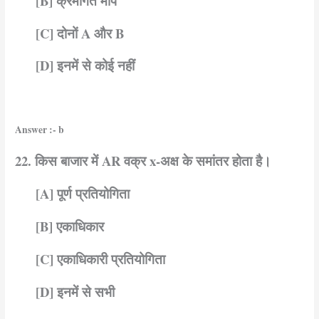
[B] क्रमागत माप
[C] दोनों A और B
[D] इनमें से कोई नहीं
Answer :- b
22. किस बाजार में AR वक्र x-अक्ष के समांतर होता है।
[A] पूर्ण प्रतियोगिता
[B] एकाधिकार
[C] एकाधिकारी प्रतियोगिता
[D] इनमें से सभी