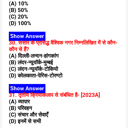
(A) 10%
(B) 50%
(C) 20%
(D) 100%
Show Answer
30. संसार के प्रसिद्ध वैश्विक नगर निम्नलिखित में से कौन-
कौन से हैं?
(A) दिल्ली-लन्दन-हांगकांग
(B) लंदर-न्यूयॉर्क-मुम्बई
(C) लंदन-न्यूयॉर्क-टोकियो
(D) कोलकाता-पेरिस-टोरण्टो
Show Answer
31. तृतीय क्रियाकलाप से संबंधित है- [2023A]
(A) व्यापार
(B) परिवहन
(C) संचार और सेवाएँ
(D) इनमें से सभी