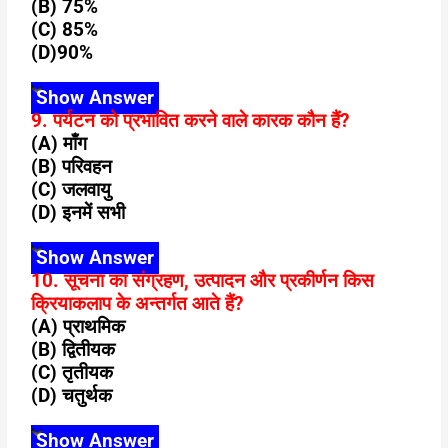
(B) 75%
(C) 85%
(D)90%
Show Answer
9. पर्यटन को प्रभावित करने वाले कारक कौन हैं?
(A) माँग
(B) परिवहन
(C) जलवायु
(D) इनमें सभी
Show Answer
10. सूचना का संग्रहण, उत्पादन और प्रकीर्णन किस
क्रियाकलाप के
अन्तर्गत आते हैं?
(A) प्राथमिक
(B) द्वितीयक
(C) तृतीयक
(D) चतुर्थक
Show Answer