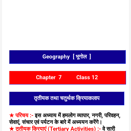
book 2 chapter 7,ncert geography class 12 chapter 7, chapter
7 geography vvi objective question class 12, self study kundan
kumar, geography by self study kundan kumar, geography by
self study kundan kumar, self study kundan kumar by
geography vvi objective question, geography by self study
kundan kumar, kundan kumar self study kundan kumar,
geography, geography important objective question chapter 7
Geography [ भूगोल ]
Chapter 7 Class 12
तृतीयक तथा चतुर्थक क्रियाकलाप
★
परिचय :-
इस अध्याय में हमलोग व्यापार
,
नगरी
,
परिवहन
,
सेवाएं
,
संचार एवं पर्यटन के बारे में अध्ययन करेंगे।
★
तृतीयक क्रियाएं (
Tertiary Activities) :-
वे सारी