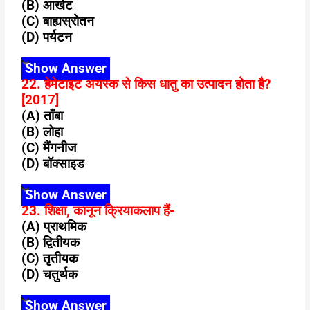
(B) आखेट
(C) बाह्यस्रोतन
(D) पर्यटन
Show Answer
22. हेमेटाइट अयस्क से किस धातु का उत्पादन होता है?
[2017]
(A) ताँबा
(B) लोहा
(C) मैंगनीज
(D) बॉक्साइड
Show Answer
23. शिक्षा, कानून क्रियाकलाप हैं-
(A) प्राथमिक
(B) द्वितीयक
(C) तृतीयक
(D) चतुर्थक
Show Answer