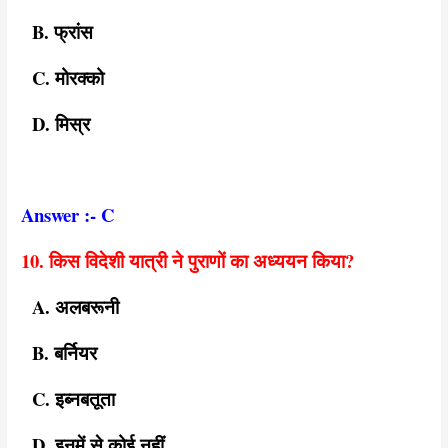
B. फ्रांस
C. मोरक्को
D. मिस्र
Answer :- C
10. किस विदेशी यात्री ने पुराणों का अध्ययन किया?
A. अलबरूनी
B. बर्नियर
C. इब्नबतूता
D. इनमें से कोई नहीं