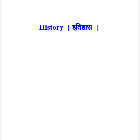
question,12th history objective answer 2023,class 12th history questions
2023,class 12 history most important questions 2022
History [ इतिहास ]