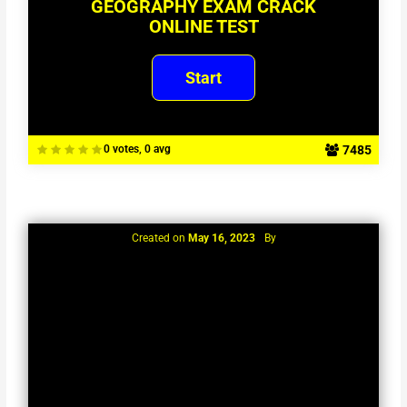
GEOGRAPHY EXAM CRACK
ONLINE TEST
7485
0 votes, 0 avg
Created on
May 16, 2023
By