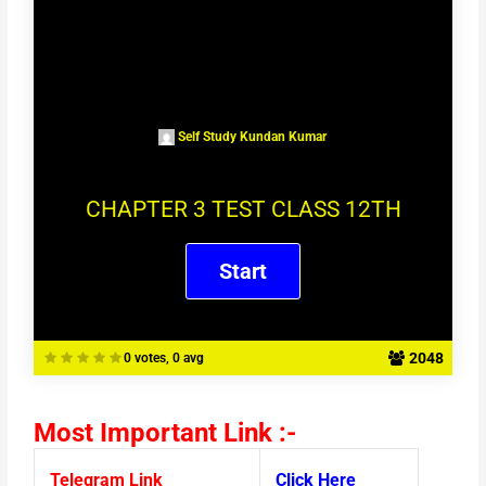
Self Study Kundan Kumar
CHAPTER 3 TEST CLASS 12TH
2048
0 votes, 0 avg
Most Important Link :-
Telegram Link
Click Here