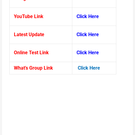
YouTube Link
Click Here
Latest Update
Click Here
Online Test Link
Click Here
What’s Group Link
Click Here
geography class 12 vvi objective question,bihar board geography vvi
objective question,class 12 geography vvi mcq question,class 12
geography objective question 2024,geography vvi objective class
12,geography class 12 question bank 2025,12th geography
questions 2025,geography ka objective question,12th geography
important questions,class 12 geography vvi objective question
2025,class 12 geography important question 2025,12th geography
important questions 2025, self stud kundan kumar, geography self