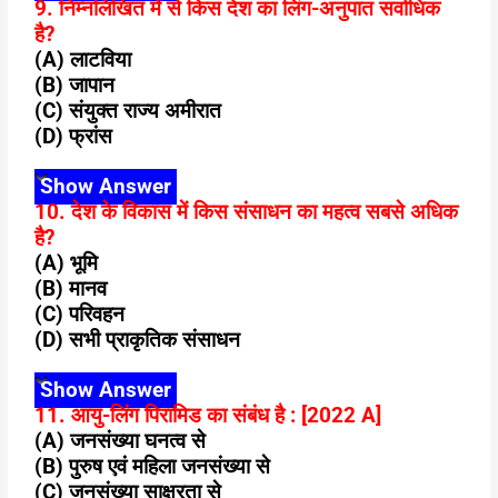
9. निम्नलिखित में से किस देश का लिंग-अनुपात सर्वाधिक
है?
(A) लाटविया
(B) जापान
(C) संयुक्त राज्य अमीरात
(D) फ्रांस
Show Answer
10. देश के विकास में किस संसाधन का महत्व सबसे अधिक
है?
(A) भूमि
(B) मानव
(C) परिवहन
(D) सभी प्राकृतिक संसाधन
Show Answer
11. आयु-लिंग पिरामिड का संबंध है : [2022 A]
(A) जनसंख्या घनत्व से
(B) पुरुष एवं महिला जनसंख्या से
(C) जनसंख्या साक्षरता से