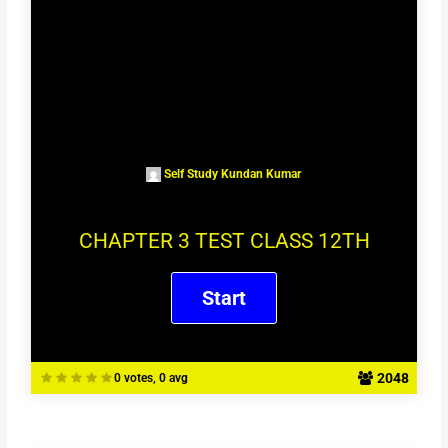
Self Study Kundan Kumar
CHAPTER 3 TEST CLASS 12TH
2048
0 votes, 0 avg