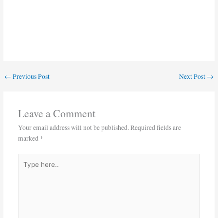
study kundan kumar, self study kundan kumar by geography,
geography vvi objective by self study kundan kumar, self study
kundan kumar
←
Previous Post
Next Post
→
Leave a Comment
Your email address will not be published.
Required fields are
marked
*
Type
here..